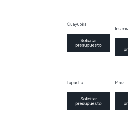
Guayubira
Incien
Solicitar
presupuesto
p
Lapacho
Mara
Solicitar
presupuesto
p