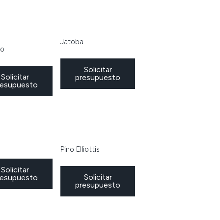
Jatoba
so
Solicitar
Solicitar
presupuesto
resupuesto
Pino Elliottis
Solicitar
Solicitar
resupuesto
presupuesto