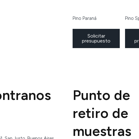
Pino Paraná
Pino S
Solicitar
presupuesto
p
ntranos
Punto de
retiro de
muestras
1, San Justo, Buenos Aires,