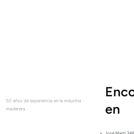
Enco
50 años de experiencia en la industria
en
maderera.
José Martí 346